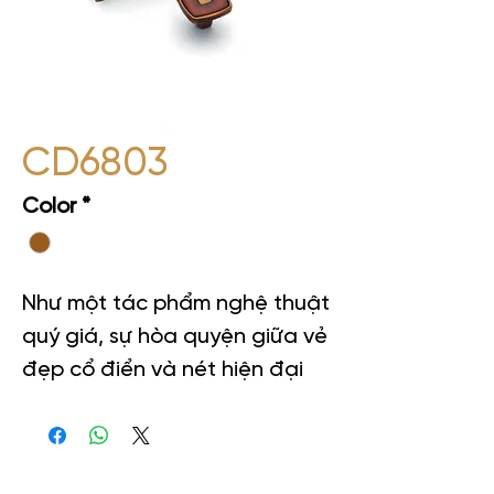
CD6803
Color
*
Như một tác phẩm nghệ thuật
quý giá, sự hòa quyện giữa vẻ
đẹp cổ điển và nét hiện đại
tạo nên sự hấp dẫn và sang
trọng cho không gian, khiến
mỗi lần chạm vào tay nắm